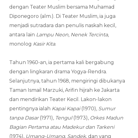
dengan Teater Muslim bersama Muhamad
Diponegoro (alm.). Di Teater Muslim, ia juga
menjadi sutradara dan penulis naskah kecil,
antara lain
Lampu Neon
,
Nenek Tercinta
,
monolog
Kasir Kita
.
Tahun 1960-an, ia pertama kali bergabung
dengan lingkaran drama Yogya-Rendra.
Selanjutnya, tahun 1968, mengiringi dibukanya
Taman Ismail Marzuki, Arifin hijrah ke Jakarta
dan mendirikan Teater Kecil. Lakon-lakon
pentingnya ialah
Kapai Kapai
(1970),
Sumur
tanpa Dasar
(1971),
Tengul
(1973),
Orkes Madun
Bagian Pertama atau Madekur dan Tarkeni
(1974),
Umang-Umang
,
Sandek
, dan yang