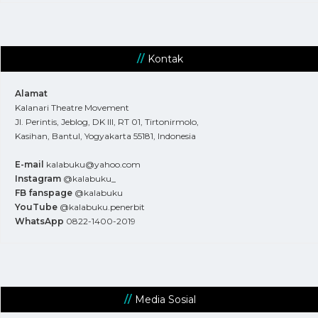
Kontak
Alamat
Kalanari Theatre Movement
Jl. Perintis, Jeblog, DK III, RT 01, Tirtonirmolo,
Kasihan, Bantul, Yogyakarta 55181, Indonesia
E-mail
kalabuku@yahoo.com
Instagram
@kalabuku_
FB fanspage
@kalabuku
YouTube
@kalabuku.penerbit
WhatsApp
0822-1400-2019
Media Sosial