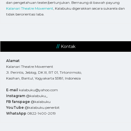
dan pengetahuan teater/pertunjukan. Bernaung di bawah payung
Kalanari Theatre Movement
, Kalabuku digerakkan secara sukarela dan
tidak berorientasi laba.
Kontak
Alamat
Kalanari Theatre Movement
Jl. Perintis, Jeblog, DK III, RT 01, Tirtonirmolo,
Kasihan, Bantul, Yogyakarta 55181, Indonesia
E-mail
kalabuku@yahoo.com
Instagram
@kalabuku_
FB fanspage
@kalabuku
YouTube
@kalabuku.penerbit
WhatsApp
0822-1400-2019