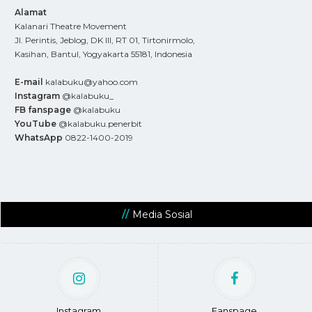
Alamat
Kalanari Theatre Movement
Jl. Perintis, Jeblog, DK III, RT 01, Tirtonirmolo,
Kasihan, Bantul, Yogyakarta 55181, Indonesia
E-mail
kalabuku@yahoo.com
Instagram
@kalabuku_
FB fanspage
@kalabuku
YouTube
@kalabuku.penerbit
WhatsApp
0822-1400-2019
Media Sosial
Instagram
Fanspage