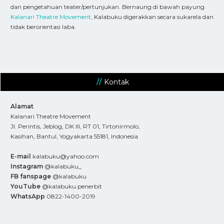
dan pengetahuan teater/pertunjukan. Bernaung di bawah payung
Kalanari Theatre Movement
, Kalabuku digerakkan secara sukarela dan
tidak berorientasi laba.
Kontak
Alamat
Kalanari Theatre Movement
Jl. Perintis, Jeblog, DK III, RT 01, Tirtonirmolo,
Kasihan, Bantul, Yogyakarta 55181, Indonesia
E-mail
kalabuku@yahoo.com
Instagram
@kalabuku_
FB fanspage
@kalabuku
YouTube
@kalabuku.penerbit
WhatsApp
0822-1400-2019